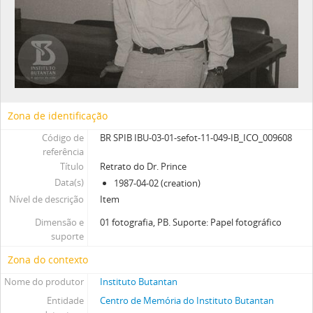
Zona de identificação
Código de
BR SPIB IBU-03-01-sefot-11-049-IB_ICO_009608
referência
Título
Retrato do Dr. Prince
Data(s)
1987-04-02 (creation)
Nível de descrição
Item
Dimensão e
01 fotografia, PB. Suporte: Papel fotográfico
suporte
Zona do contexto
Nome do produtor
Instituto Butantan
Entidade
Centro de Memória do Instituto Butantan