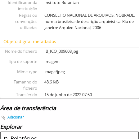
Identificador da
Instituto Butantan
instituição
Regras ou
CONSELHO NACIONAL DE ARQUIVOS. NOBRADE:
convenções
norma brasileira de descrição arquivística. Rio de
utilizadas
Janeiro: Arquivo Nacional, 2006
Objeto digital metadados
Nome do ficheiro
IB_ICO_009608.jpg
Tipo de suporte
Imagem
Mime-type
image/jpeg
Tamanho do
48.6 KiB
ficheiro
Transferido
15 de junho de 2022 07:50
Área de transferência
Adicionar
Explorar
Relatórios