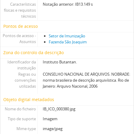
Características
Notação anterior: IB13.149 s
físicas e requisitos
técnicos
Pontos de acesso
Pontos de acesso -
Setor de Imunização
Assuntos
Fazenda São Joaquim
Zona do controlo da descrição
Identificador da
Instituto Butantan.
instituição
Regras ou
CONSELHO NACIONAL DE ARQUIVOS. NOBRADE:
convenções
norma brasileira de descrição arquivística. Rio de
utilizadas
Janeiro: Arquivo Nacional, 2006
Objeto digital metadados
Nome do ficheiro
IB_ICO_000380.jpg
Tipo de suporte
Imagem
Mime-type
image/jpeg