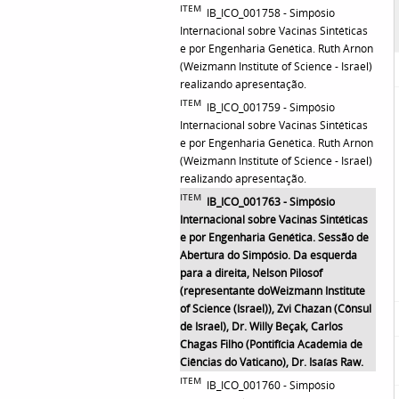
ITEM
IB_ICO_001758 - Simpósio
Internacional sobre Vacinas Sintéticas
e por Engenharia Genética. Ruth Arnon
(Weizmann Institute of Science - Israel)
realizando apresentação.
ITEM
IB_ICO_001759 - Simpósio
Internacional sobre Vacinas Sintéticas
e por Engenharia Genética. Ruth Arnon
(Weizmann Institute of Science - Israel)
realizando apresentação.
ITEM
IB_ICO_001763 - Simpósio
Internacional sobre Vacinas Sintéticas
e por Engenharia Genética. Sessão de
Abertura do Simpósio. Da esquerda
para a direita, Nelson Pilosof
(representante doWeizmann Institute
of Science (Israel)), Zvi Chazan (Cônsul
de Israel), Dr. Willy Beçak, Carlos
Chagas Filho (Pontifícia Academia de
Ciências do Vaticano), Dr. Isaías Raw.
ITEM
IB_ICO_001760 - Simpósio