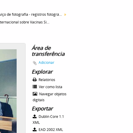
Serviço de fotografia - registros fotográficos
Simpósio Internacional sobre Vacinas Sintéticas e por Engenharia Genética. Sessão de Abertura do Simpósio. Da esquerda para a direita, Nelson Pilosof (representante doWeizmann Institute of Science (Israel)), Zvi Chazan (Cônsul de Israel), Dr. Willy Beçak, Carlos Chagas Filho (Pontifícia Academia de Ciências do Vaticano), Dr. Isaías Raw.
Área de
transferência
Adicionar
Explorar
Relatórios
Ver como lista
Navegar objetos
digitais
Exportar
Dublin Core 1.1
XML
EAD 2002 XML