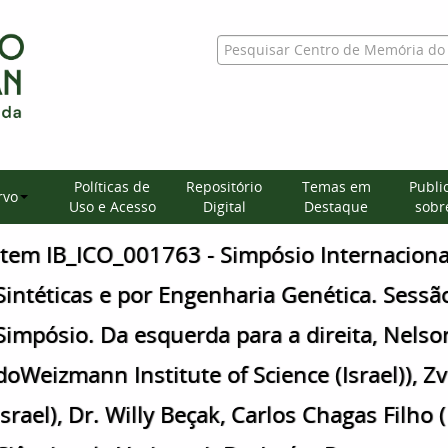
Políticas de
Repositório
Temas em
Publi
rvo
Uso e Acesso
Digital
Destaque
sobre
Item IB_ICO_001763 - Simpósio Internaciona
Sintéticas e por Engenharia Genética. Sessã
Simpósio. Da esquerda para a direita, Nelso
doWeizmann Institute of Science (Israel)), Z
Israel), Dr. Willy Beçak, Carlos Chagas Filho