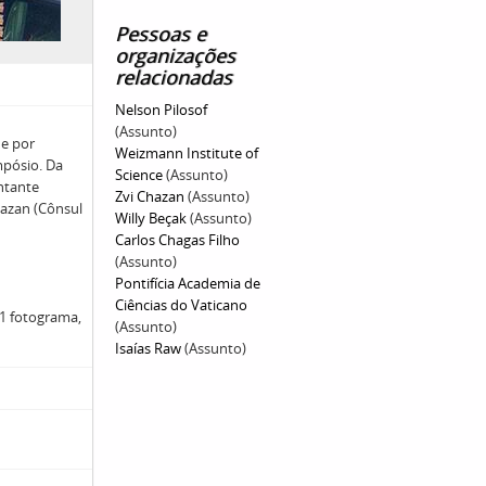
Pessoas e
organizações
relacionadas
Nelson Pilosof
(Assunto)
 e por
Weizmann Institute of
mpósio. Da
Science
(Assunto)
entante
Zvi Chazan
(Assunto)
hazan (Cônsul
Willy Beçak
(Assunto)
Carlos Chagas Filho
(Assunto)
Pontifícia Academia de
Ciências do Vaticano
01 fotograma,
(Assunto)
Isaías Raw
(Assunto)