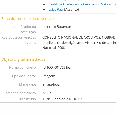
Pontifícia Academia de Ciências do Vaticano
Isaías Raw
(Assunto)
Zona do controlo da descrição
Identificador da
Instituto Butantan
instituição
Regras ou convenções
CONSELHO NACIONAL DE ARQUIVOS. NOBRADE
utilizadas
brasileira de descrição arquivística. Rio de Janei
Nacional, 2006
Objeto digital metadados
Nome do ficheiro
IB_ICO_001763.jpg
Tipo de suporte
Imagem
Mime-type
image/jpeg
Tamanho do ficheiro
78.7 KiB
Transferido
15 de junho de 2022 07:07