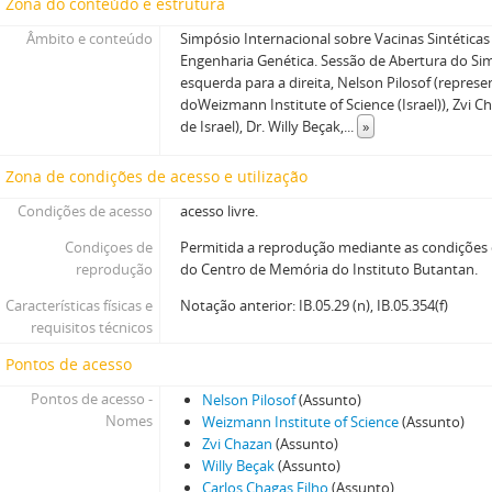
Zona do conteúdo e estrutura
Âmbito e conteúdo
Simpósio Internacional sobre Vacinas Sintéticas
Engenharia Genética. Sessão de Abertura do Si
esquerda para a direita, Nelson Pilosof (repres
doWeizmann Institute of Science (Israel)), Zvi C
de Israel), Dr. Willy Beçak,
...
»
Zona de condições de acesso e utilização
Condições de acesso
acesso livre.
Condiçoes de
Permitida a reprodução mediante as condições
reprodução
do Centro de Memória do Instituto Butantan.
Características físicas e
Notação anterior: IB.05.29 (n), IB.05.354(f)
requisitos técnicos
Pontos de acesso
Pontos de acesso -
Nelson Pilosof
(Assunto)
Nomes
Weizmann Institute of Science
(Assunto)
Zvi Chazan
(Assunto)
Willy Beçak
(Assunto)
Carlos Chagas Filho
(Assunto)