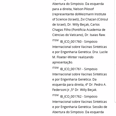
Abertura do Simpósio. Da esquerda
para a direita, Nelson Pilosof
(representante doWeizmann Institute
of Science (Israel)), Zvi Chazan (Cônsul
de Israel), Dr. Willy Beçak, Carlos
Chagas Filho (Pontifícia Academia de
Ciências do Vaticano), Dr. Isaías Raw.
ITEM
IB_ICO_001760 - Simpósio
Internacional sobre Vacinas Sintéticas
e por Engenharia Genética. Dra. Lucile
M. Floeter-Winter realizando
apresentação.
ITEM
IB_ICO_001761 - Simpósio
Internacional sobre Vacinas Sintéticas
e por Engenharia Genética. Da
esquerda para direita, 4º Dr. Pedro A.
Federsoni Jr.,5º Dr. Willy Beçak.
ITEM
IB_ICO_001762 - Simpósio
Internacional sobre Vacinas Sintéticas
e por Engenharia Genética. Sessão de
Abertura do Simpósio. Da esquerda