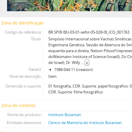
Zona de identificação
Código de referência
BR SPIB IBU-03-01-sefot-05-028-IB_ICO_001763
Título
Simpósio Internacional sobre Vacinas Sintéticas
Engenharia Genética. Sessão de Abertura do Si
esquerda para a direita, Nelson Pilosof (repres
doWeizmann Institute of Science (Israel)), Zvi C
de Israel), Dr. Willy
...
»
Data(s)
1988-044-11 (creation)
Nível de descrição
Item
Dimensão e suporte
01 fotografia, COR. Suporte: papel fotografico. 
COR. Suporte: filme fotográfico
Zona do contexto
Nome do produtor
Instituto Butantan
Entidade detentora
Centro de Memória do Instituto Butantan