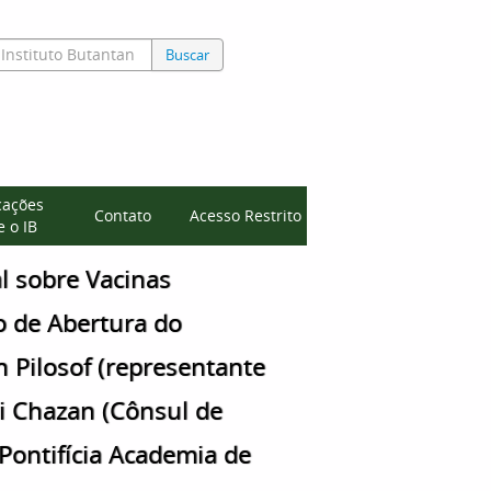
Buscar
cações
Contato
Acesso Restrito
 o IB
l sobre Vacinas
o de Abertura do
n Pilosof (representante
vi Chazan (Cônsul de
 (Pontifícia Academia de