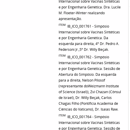
Internacional sobre Vacinas Sintéticas
e por Engenharia Genética. Dra. Lucile
M. Floeter-Winter realizando
apresentação.
ITEM
IB_ICO_001761 - Simpósio
Internacional sobre Vacinas Sintéticas
e por Engenharia Genética. Da
esquerda para direita, 4º Dr. Pedro A.
Federsoni Jr.,5º Dr. Willy Beçak.
ITEM
IB_ICO_001762 - Simpósio
Internacional sobre Vacinas Sintéticas
e por Engenharia Genética. Sessão de
Abertura do Simpósio. Da esquerda
para a direita, Nelson Pilosof
(representante doWeizmann Institute
of Science (Israel)), Zvi Chazan (Cônsul
de Israel), Dr. Willy Beçak, Carlos
Chagas Filho (Pontifícia Academia de
Ciências do Vaticano), Dr. Isaías Raw.
ITEM
IB_ICO_001764 - Simpósio
Internacional sobre Vacinas Sintéticas
e por Engenharia Genética. Sessão de