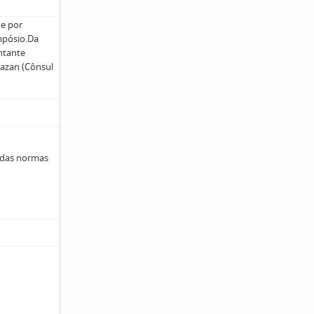
 e por
mpósio.Da
entante
hazan (Cônsul
 das normas