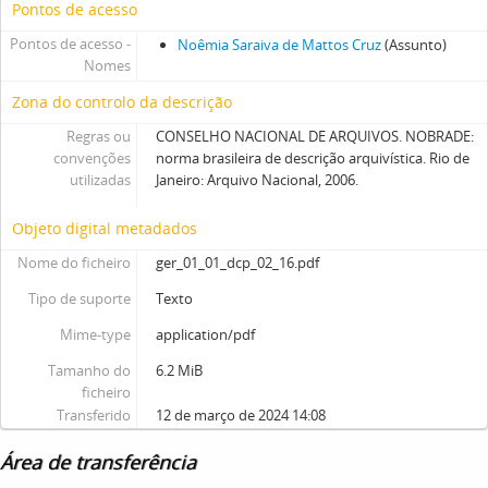
Pontos de acesso
Pontos de acesso -
Noêmia Saraiva de Mattos Cruz
(Assunto)
Nomes
Zona do controlo da descrição
Regras ou
CONSELHO NACIONAL DE ARQUIVOS. NOBRADE:
convenções
norma brasileira de descrição arquivística. Rio de
utilizadas
Janeiro: Arquivo Nacional, 2006.
Objeto digital metadados
Nome do ficheiro
ger_01_01_dcp_02_16.pdf
Tipo de suporte
Texto
Mime-type
application/pdf
Tamanho do
6.2 MiB
ficheiro
Transferido
12 de março de 2024 14:08
Área de transferência