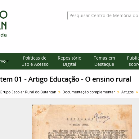
Políticas de
Repositório
Temas em
Publi
rvo
Uso e Acesso
Digital
Destaque
sobre
Item 01 - Artigo Educação - O ensino rural
Grupo Escolar Rural do Butantan
Documentação complementar
Artigos