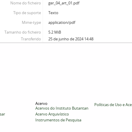
Nome do ficheiro
ger_04_art_01.pdf
Tipo de suporte
Texto
Mime-type
application/pdf
Tamanho do ficheiro
5.2 MiB
Transferido
25 de junho de 2024 14:48
Acervo
Políticas de Uso e Ac
Acervos do Instituto Butantan
sar
Acervo Arquivístico
Instrumentos de Pesquisa