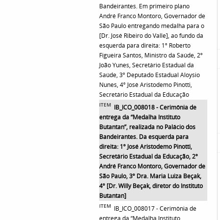
Bandeirantes. Em primeiro plano
André Franco Montoro, Governador de
São Paulo entregando medalha para o
[Dr. José Ribeiro do Valle], ao fundo da
esquerda para direita: 1º Roberto
Figueira Santos, Ministro da Saúde, 2º
João Yunes, Secretário Estadual da
Saúde, 3º Deputado Estadual Aloysio
Nunes, 4º José Aristodemo Pinotti,
Secretário Estadual da Educação
ITEM
IB_ICO_008018 - Cerimônia de
entrega da “Medalha Instituto
Butantan”, realizada no Palácio dos
Bandeirantes. Da esquerda para
direita: 1º José Aristodemo Pinotti,
Secretário Estadual da Educação, 2º
André Franco Montoro, Governador de
São Paulo, 3º Dra. Maria Luiza Beçak,
4º [Dr. Willy Beçak, diretor do Instituto
Butantan]
ITEM
IB_ICO_008017 - Cerimônia de
entrega da “Medalha Instituto