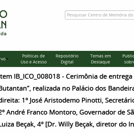
Políticas de
Repositório
Temas em
Publi
rvo
Uso e Acesso
Digital
Destaque
sobre
Item IB_ICO_008018 - Cerimônia de entrega 
Butantan”, realizada no Palácio dos Bandei
direita: 1º José Aristodemo Pinotti, Secretár
2º André Franco Montoro, Governador de São
Luiza Beçak, 4º [Dr. Willy Beçak, diretor do 