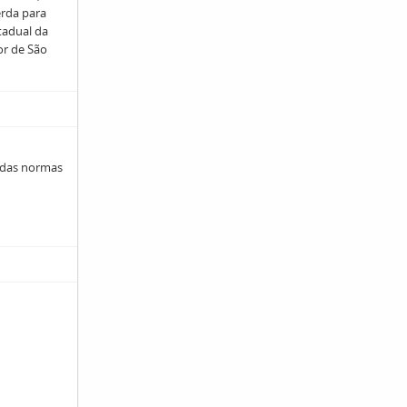
erda para
stadual da
or de São
 das normas