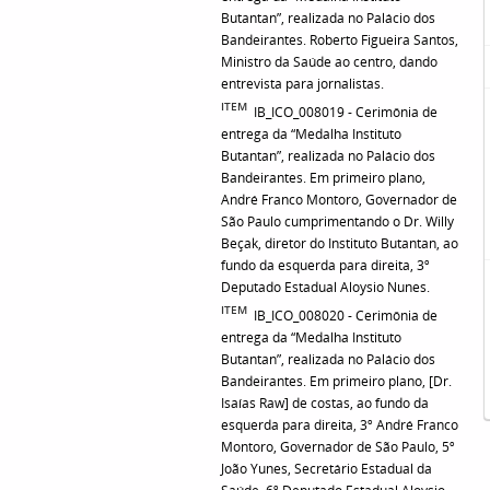
Butantan”, realizada no Palácio dos
Bandeirantes. Roberto Figueira Santos,
Ministro da Saúde ao centro, dando
entrevista para jornalistas.
ITEM
IB_ICO_008019 - Cerimônia de
entrega da “Medalha Instituto
Butantan”, realizada no Palácio dos
Bandeirantes. Em primeiro plano,
André Franco Montoro, Governador de
São Paulo cumprimentando o Dr. Willy
Beçak, diretor do Instituto Butantan, ao
fundo da esquerda para direita, 3º
Deputado Estadual Aloysio Nunes.
ITEM
IB_ICO_008020 - Cerimônia de
entrega da “Medalha Instituto
Butantan”, realizada no Palácio dos
Bandeirantes. Em primeiro plano, [Dr.
Isaías Raw] de costas, ao fundo da
esquerda para direita, 3º André Franco
Montoro, Governador de São Paulo, 5º
João Yunes, Secretário Estadual da