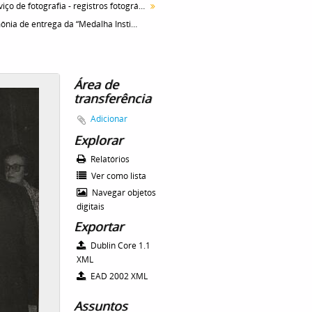
Serviço de fotografia - registros fotográficos
Cerimônia de entrega da “Medalha Instituto Butantan”, realizada no Palácio dos Bandeirantes. Da esquerda para direita: 1º José Aristodemo Pinotti, Secretário Estadual da Educação, 2º André Franco Montoro, Governador de São Paulo, 3º Dra. Maria Luiza Beçak, 4º [Dr. Willy Beçak, diretor do Instituto Butantan]
Área de
transferência
Adicionar
Explorar
Relatórios
Ver como lista
Navegar objetos
digitais
Exportar
Dublin Core 1.1
XML
EAD 2002 XML
Assuntos