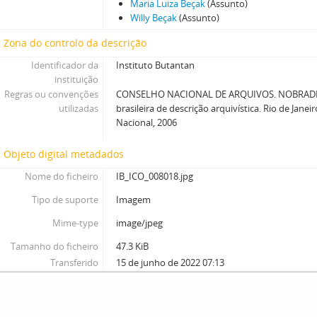
Maria Luiza Beçak
(Assunto)
Willy Beçak
(Assunto)
Zona do controlo da descrição
Identificador da
Instituto Butantan
instituição
Regras ou convenções
CONSELHO NACIONAL DE ARQUIVOS. NOBRADE
utilizadas
brasileira de descrição arquivística. Rio de Janei
Nacional, 2006
Objeto digital metadados
Nome do ficheiro
IB_ICO_008018.jpg
Tipo de suporte
Imagem
Mime-type
image/jpeg
Tamanho do ficheiro
47.3 KiB
Transferido
15 de junho de 2022 07:13