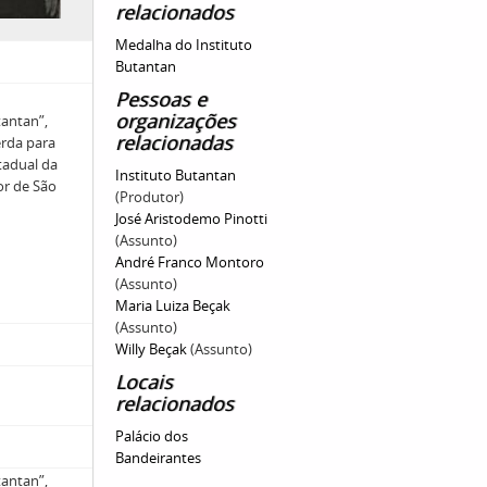
relacionados
Medalha do Instituto
Butantan
Pessoas e
organizações
tantan”,
relacionadas
erda para
stadual da
Instituto Butantan
or de São
(Produtor)
José Aristodemo Pinotti
(Assunto)
André Franco Montoro
(Assunto)
Maria Luiza Beçak
(Assunto)
Willy Beçak
(Assunto)
Locais
relacionados
Palácio dos
Bandeirantes
tantan”,