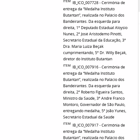
ITEM
IB_ICO_007728 - Cerimônia de
entrega da “Medalha Instituto
Butantan”, realizada no Palácio dos
Bandeirantes. Da esquerda para
direita, 1º Deputado Estadual Aloysio
Nunes, 2º José Aristodemo Pinotti,
Secretário Estadual da Educação, 3º
Dra. Maria Luiza Beçak
cumprimentando, 5º Dr. Willy Beçak,
diretor do Instituto Butantan
ITEM
IB_ICO_007916 - Cerimônia de
entrega da “Medalha Instituto
Butantan”, realizada no Palácio dos
Bandeirantes. Da esquerda para
direita, 2º Roberto Figueira Santos,
Ministro da Saúde, 3º André Franco
Montoro, Governador de São Paulo,
entregando medalha, 5º João Yunes,
Secretário Estadual da Saúde
ITEM
IB_ICO_007917 - Cerimônia de
entrega da “Medalha Instituto
Butantan”, realizada no Palácio dos