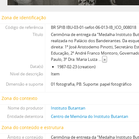
Zona de identificação
Código de referência
BR SPIB IBU-03-01-sefot-06-013-IB_ICO_008018
Título
Cerimônia de entrega da “Medalha Instituto Bu
realizada no Palácio dos Bandeirantes. Da esqu
direita: 1º José Aristodemo Pinotti, Secretário E
Educação, 2º André Franco Montoro, Governad
Paulo, 3º Dra. Maria Luiza
...
»
Data(s)
1987-02-23 (creation)
Nível de descrição
Item
Dimensão e suporte
01 fotografia, PB. Suporte: papel fotográfico
Zona do contexto
Nome do produtor
Instituto Butantan
Entidade detentora
Centro de Memória do Instituto Butantan
Zona do conteúdo e estrutura
Âmbito e conteúdo
Cerimônia de entrega da “Medalha Instituto Bu