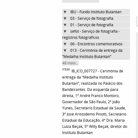
IBU - Fundo Instituto Butantan
03 - Serviço de fotografia
01 - Serviço de fotografia
sefot - Serviço de fotografia -
registros fotográficos
06 - Encontros comemorativos
013 - Cerimônia de entrega da
“Medalha Instituto Butantan”
48 mais...
ITEM
IB_ICO_007727 - Cerimônia de
entrega da “Medalha Instituto
Butantan”, realizada no Palácio dos
Bandeirantes. Da esquerda para
direita, 1º André Franco Montoro,
Governador de São Paulo, 2º João
Yunes, Secretário Estadual da Saúde,
3º José Aristodemo Pinotti, Secretário
Estadual da Educação, 4º Dra. Maria
Luiza Beçak, 5º Willy Beçak, diretor do
Instituto Butantan