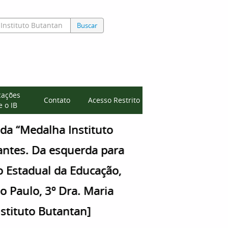
Buscar
cações
Contato
Acesso Restrito
 o IB
da “Medalha Instituto
rantes. Da esquerda para
io Estadual da Educação,
 Paulo, 3º Dra. Maria
Instituto Butantan]