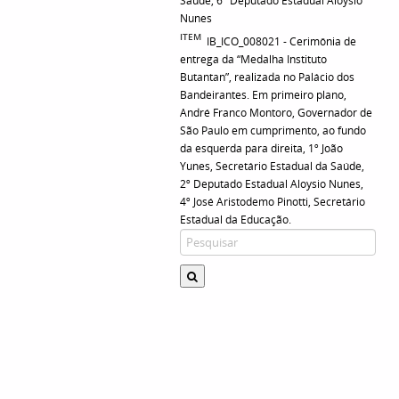
Saúde, 6º Deputado Estadual Aloysio
Nunes
ITEM
IB_ICO_008021 - Cerimônia de
entrega da “Medalha Instituto
Butantan”, realizada no Palácio dos
Bandeirantes. Em primeiro plano,
André Franco Montoro, Governador de
São Paulo em cumprimento, ao fundo
da esquerda para direita, 1º João
Yunes, Secretário Estadual da Saúde,
2º Deputado Estadual Aloysio Nunes,
4º José Aristodemo Pinotti, Secretário
Estadual da Educação.