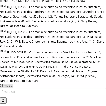
direita, 1º Dr. Murilo A. Soares, 4º Naomi Enoki, 5º Dr. Isaías Raw.
ITEM
IB_ICO_002382 - Cerimônia de entrega da “Medalha Instituto Butantan”,
realizada no Palácio dos Bandeirantes. Da esquerda para direita: André Franco
Montoro, Governador de São Paulo, João Yunes, Secretário Estadual da Saúde,
José Aristodemo Pinotti, Secretário Estadual da Educação, Dr. Willy Beçak,
Diretor do Instituto Butantan
ITEM
IB_ICO_002383 - Cerimônia de entrega da “Medalha Instituto Butantan”,
realizada no Palácio dos Bandeirantes. Da esquerda para direita, 1º Dr. Isaías
Raw, 2º Dr. Willy Beçak, Diretor do Instituto Butantan ao microfone, 4º Dr. Dário
Pinto de Miranda
ITEM
IB_ICO_002385 - Cerimônia de entrega da “Medalha Instituto Butantan”,
realizada no Palácio dos Bandeirantes. Da esquerda para direita, 3º Murilo A.
Soares, 4º Dr. João Yunes, Secretário Estadual da Saúde ao microfone, 6º Dr.
Isaías Raw, 8º Dr. Dário Pinto de Miranda, 11º André Franco Montoro,
Governador de São Paulo, 12º Deputado Estadual Aloysio Nunes, 13º José
Aristodemo Pinotti, Secretário Estadual da Educação, 14º Dr. Willy Beçak,
Diretor do Instituto Butantan.
53 mais...