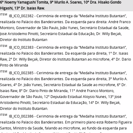
6º Noemy Yamagushi Tomita, 9º Murilo A. Soares, 10º Dra. Hisako Gondo
Higashi, 13º Dr. Isaías Raw.
ITEM
IB_ICO_002382 - Cerimônia de entrega da “Medalha Instituto Butantan”,
realizada no Palácio dos Bandeirantes. Da esquerda para direita: André Franco
Montoro, Governador de São Paulo, João Yunes, Secretário Estadual da Saúde,
José Aristodemo Pinotti, Secretário Estadual da Educação, Dr. Willy Beçak,
Diretor do Instituto Butantan
ITEM
IB_ICO_002383 - Cerimônia de entrega da “Medalha Instituto Butantan”,
realizada no Palácio dos Bandeirantes. Da esquerda para direita, 1º Dr. Isaías
Raw, 2º Dr. Willy Beçak, Diretor do Instituto Butantan ao microfone, 4º Dr. Dário
Pinto de Miranda
ITEM
IB_ICO_002385 - Cerimônia de entrega da “Medalha Instituto Butantan”,
realizada no Palácio dos Bandeirantes. Da esquerda para direita, 3º Murilo A.
Soares, 4º Dr. João Yunes, Secretário Estadual da Saúde ao microfone, 6º Dr.
Isaías Raw, 8º Dr. Dário Pinto de Miranda, 11º André Franco Montoro,
Governador de São Paulo, 12º Deputado Estadual Aloysio Nunes, 13º José
Aristodemo Pinotti, Secretário Estadual da Educação, 14º Dr. Willy Beçak,
Diretor do Instituto Butantan.
ITEM
IB_ICO_002386 - Cerimônia de entrega da “Medalha Instituto Butantan”,
realizada no Palácio dos Bandeirantes. Em primeiro plano está Roberto Figueira
Santos, Ministro da Saúde, falando ao microfone, ao fundo da esquerda para