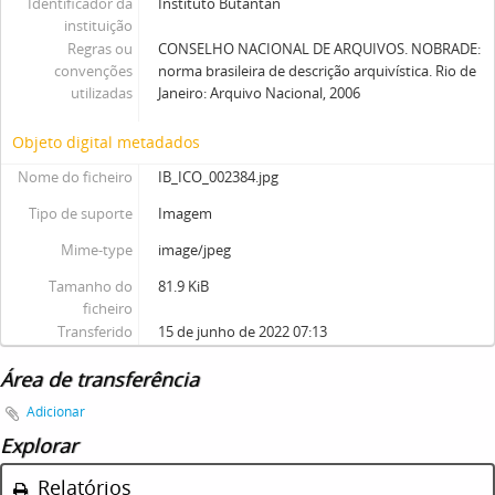
Identificador da
Instituto Butantan
instituição
Regras ou
CONSELHO NACIONAL DE ARQUIVOS. NOBRADE:
convenções
norma brasileira de descrição arquivística. Rio de
utilizadas
Janeiro: Arquivo Nacional, 2006
Objeto digital metadados
Nome do ficheiro
IB_ICO_002384.jpg
Tipo de suporte
Imagem
Mime-type
image/jpeg
Tamanho do
81.9 KiB
ficheiro
Transferido
15 de junho de 2022 07:13
Área de transferência
Adicionar
Explorar
Relatórios