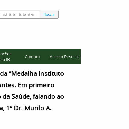
Buscar
cações
Contato
Acesso Restrito
 o IB
da “Medalha Instituto
antes. Em primeiro
o da Saúde, falando ao
, 1º Dr. Murilo A.