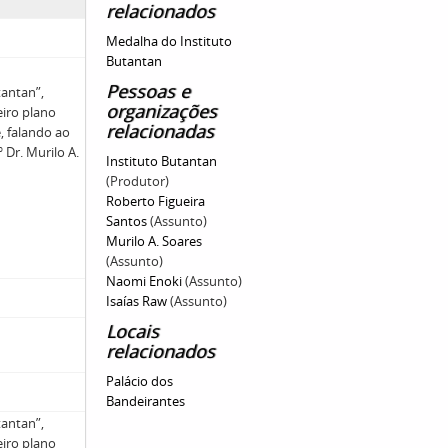
relacionados
Medalha do Instituto
Butantan
Pessoas e
tantan”,
organizações
eiro plano
relacionadas
, falando ao
 Dr. Murilo A.
Instituto Butantan
(Produtor)
Roberto Figueira
Santos
(Assunto)
Murilo A. Soares
(Assunto)
Naomi Enoki
(Assunto)
Isaías Raw
(Assunto)
Locais
relacionados
Palácio dos
Bandeirantes
tantan”,
eiro plano