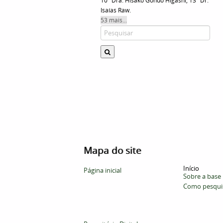
10º Dra. Hisako Gondo Higashi, 13º Dr.
Isaías Raw.
53 mais...
Mapa do site
Início
Página inicial
Sobre a base
Como pesqui