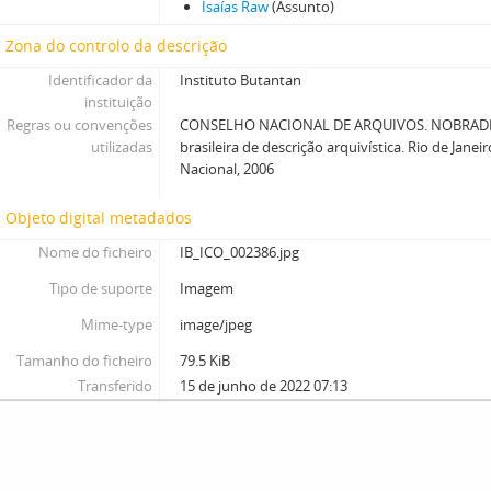
Isaías Raw
(Assunto)
Zona do controlo da descrição
Identificador da
Instituto Butantan
instituição
Regras ou convenções
CONSELHO NACIONAL DE ARQUIVOS. NOBRADE
utilizadas
brasileira de descrição arquivística. Rio de Janei
Nacional, 2006
Objeto digital metadados
Nome do ficheiro
IB_ICO_002386.jpg
Tipo de suporte
Imagem
Mime-type
image/jpeg
Tamanho do ficheiro
79.5 KiB
Transferido
15 de junho de 2022 07:13