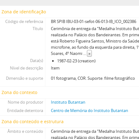
Zona de identificação
Código de referência
BR SPIB IBU-03-01-sefot-06-013-IB_ICO_002386
Título
Cerimônia de entrega da “Medalha Instituto Bu
realizada no Palácio dos Bandeirantes. Em prim
está Roberto Figueira Santos, Ministro da Saúde
microfone, ao fundo da esquerda para direita, 1º
Soares, 4º Naomi
...
»
Data(s)
1987-02-23 (creation)
Nível de descrição
Item
Dimensão e suporte
01 fotograma, COR. Suporte: filme fotográfico
Zona do contexto
Nome do produtor
Instituto Butantan
Entidade detentora
Centro de Memória do Instituto Butantan
Zona do conteúdo e estrutura
Âmbito e conteúdo
Cerimônia de entrega da “Medalha Instituto Bu
realizada no Palácio dos Bandeirantes. Em prim