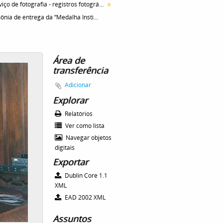
Serviço de fotografia - registros fotográficos
Cerimônia de entrega da “Medalha Instituto Butantan”, realizada no Palácio dos Bandeirantes. Em primeiro plano está Roberto Figueira Santos, Ministro da Saúde, falando ao microfone, ao fundo da esquerda para direita, 1º Dr. Murilo A. Soares, 4º Naomi Enoki, 5º Dr. Isaías Raw.
Área de
transferência
Adicionar
Explorar
Relatórios
Ver como lista
Navegar objetos
digitais
Exportar
Dublin Core 1.1
XML
EAD 2002 XML
Assuntos