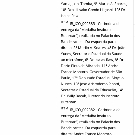
Yamagushi Tomita, 9º Murilo A. Soares,
10º Dra. Hisako Gondo Higashi, 13º Dr.
Isaías Raw.
ITEM
IB_ICO_002385 - Cerimônia de
entrega da “Medalha Instituto
Butantan”, realizada no Palácio dos
Bandeirantes. Da esquerda para
direita, 3º Murilo A. Soares, 4º Dr. João
Yunes, Secretário Estadual da Saúde
ao microfone, 6º Dr. Isaías Raw, 8º Dr.
Dário Pinto de Miranda, 11º André
Franco Montoro, Governador de São
Paulo, 12º Deputado Estadual Aloysio
Nunes, 13º José Aristodemo Pinotti,
Secretário Estadual da Educação, 14º
Dr. Willy Beçak, Diretor do Instituto
Butantan.
ITEM
IB_ICO_002382 - Cerimônia de
entrega da “Medalha Instituto
Butantan”, realizada no Palácio dos
Bandeirantes. Da esquerda para
direita: André Franco Montoro,