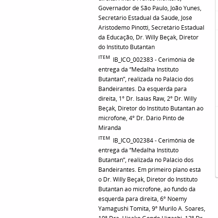
Governador de São Paulo, João Yunes,
Secretário Estadual da Saúde, José
Aristodemo Pinotti, Secretário Estadual
da Educação, Dr. Willy Beçak, Diretor
do Instituto Butantan
ITEM
IB_ICO_002383 - Cerimônia de
entrega da “Medalha Instituto
Butantan”, realizada no Palácio dos
Bandeirantes. Da esquerda para
direita, 1º Dr. Isaías Raw, 2º Dr. Willy
Beçak, Diretor do Instituto Butantan ao
microfone, 4º Dr. Dário Pinto de
Miranda
ITEM
IB_ICO_002384 - Cerimônia de
entrega da “Medalha Instituto
Butantan”, realizada no Palácio dos
Bandeirantes. Em primeiro plano está
o Dr. Willy Beçak, Diretor do Instituto
Butantan ao microfone, ao fundo da
esquerda para direita, 6º Noemy
Yamagushi Tomita, 9º Murilo A. Soares,