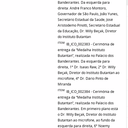
Bandeirantes. Da esquerda para
direita: André Franco Montoro,
Governador de São Paulo, João Yunes,
Secretário Estadual da Saúde, José
Aristodemo Pinotti, Secretário Estadual
da Educação, Dr. Willy Beçak, Diretor
do Instituto Butantan
ITEM
IB_ICO_002383 - Cerimônia de
entrega da “Medalha Instituto
Butantan”, realizada no Palácio dos
Bandeirantes. Da esquerda para
direita, 1º Dr. Isaías Raw, 2º Dr. Willy
Beçak, Diretor do Instituto Butantan ao
microfone, 4º Dr. Dário Pinto de
Miranda
ITEM
IB_ICO_002384 - Cerimônia de
entrega da “Medalha Instituto
Butantan”, realizada no Palácio dos
Bandeirantes. Em primeiro plano está
o Dr. Willy Beçak, Diretor do Instituto
Butantan ao microfone, ao fundo da
esquerda para direita, 6º Noemy