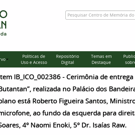
Políticas de
Repositório
Temas em
Publi
rvo
Uso e Acesso
Digital
Destaque
sobre
Item IB_ICO_002386 - Cerimônia de entrega 
Butantan”, realizada no Palácio dos Bandeir
plano está Roberto Figueira Santos, Ministr
microfone, ao fundo da esquerda para direita
Soares, 4º Naomi Enoki, 5º Dr. Isaías Raw.