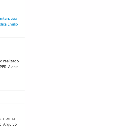
antan. São
ica Emílio
o realizado
ER: Alanis
: norma
ro: Arquivo