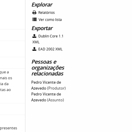
Explorar
Relatórios
Ver como lista
Exportar
Dublin Core 1.1
XML
EAD 2002 XML
Pessoas e
organizações
que a
relacionadas
nais os
Pedro Vicente de
cia da
Azevedo
(Produtor)
itas ao
Pedro Vicente de
Azevedo
(Assunto)
 presentes