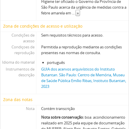
Higiene ter oficiado o Governo da ProvÍncia de
São Paulo acerca da urgência de medidas contra a
febre amarela em
...
»
Zona de condições de acesso e utilização
Condições de
Sem requisitos técnicos para acesso.
acesso
Condiçoes de
Permitida a reprodução mediante as condições
reprodução
presentes nas normas de consulta.
Idioma do material
português
Instrumentos de
GUIA dos acervos arquivísticos do Instituto
descrição
Butantan. São Paulo: Centro de Memória, Museu
de Saúde Pública Emílio Ribas, Instituto Butantan,
2023
Zona das notas
Nota
Contém transcrição
Nota sobre conservação:
boa: acondicionamento
realizado em 2025 pela equipe de documentação
do MUSPER: Alanis Reis, Augusto Santos, Gabriela