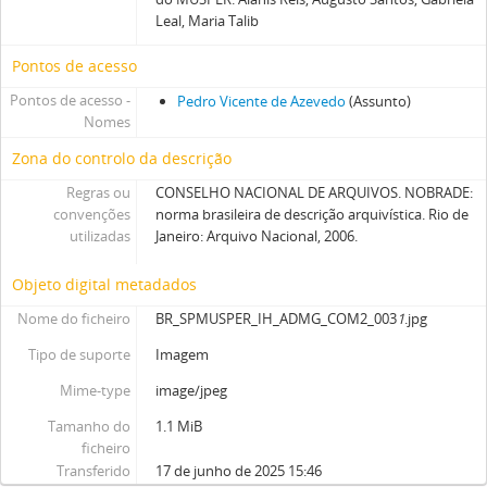
Leal, Maria Talib
Pontos de acesso
Pontos de acesso -
Pedro Vicente de Azevedo
(Assunto)
Nomes
Zona do controlo da descrição
Regras ou
CONSELHO NACIONAL DE ARQUIVOS. NOBRADE:
convenções
norma brasileira de descrição arquivística. Rio de
utilizadas
Janeiro: Arquivo Nacional, 2006.
Objeto digital metadados
Nome do ficheiro
BR_SPMUSPER_IH_ADMG_COM2_003
1
.jpg
Tipo de suporte
Imagem
Mime-type
image/jpeg
Tamanho do
1.1 MiB
ficheiro
Transferido
17 de junho de 2025 15:46