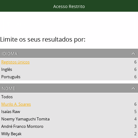
Acesso Restrito
Filtros
Limite os seus resultados por:
idioma
Registos únicos
6
Inglês
6
Português
6
nome
Todos
Murilo A. Soares
6
Isaías Raw
5
Noemy Yamaguchi Tomita
4
André Franco Montoro
3
Willy Beçak
2