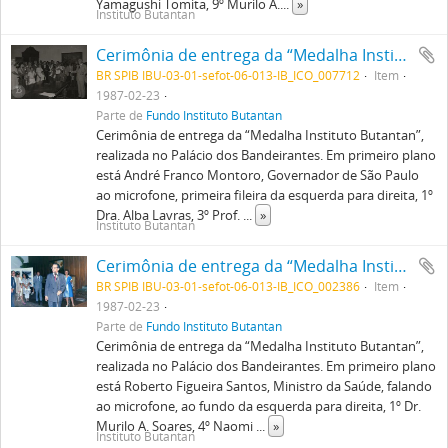
Yamagushi Tomita, 9º Murilo A.
...
»
Instituto Butantan
Cerimônia de entrega da “Medalha Instituto Butantan”, realizada no Palácio dos Bandeirantes. Em primeiro plano está André Franco Montoro, Governador de São Paulo ao microfone, primeira fileira da esquerda para direita, 1º Dra. Alba Lavras, 3º Prof. Henrique Moisés Canter, 9º Noemy Yamagushi Tomita, 13º Dr. Murilo A. Soares
BR SPIB IBU-03-01-sefot-06-013-IB_ICO_007712
Item
1987-02-23
Parte de
Fundo Instituto Butantan
Cerimônia de entrega da “Medalha Instituto Butantan”,
realizada no Palácio dos Bandeirantes. Em primeiro plano
está André Franco Montoro, Governador de São Paulo
ao microfone, primeira fileira da esquerda para direita, 1º
Dra. Alba Lavras, 3º Prof.
...
»
Instituto Butantan
Cerimônia de entrega da “Medalha Instituto Butantan”, realizada no Palácio dos Bandeirantes. Em primeiro plano está Roberto Figueira Santos, Ministro da Saúde, falando ao microfone, ao fundo da esquerda para direita, 1º Dr. Murilo A. Soares, 4º Naomi Enoki, 5º Dr. Isaías Raw.
BR SPIB IBU-03-01-sefot-06-013-IB_ICO_002386
Item
1987-02-23
Parte de
Fundo Instituto Butantan
Cerimônia de entrega da “Medalha Instituto Butantan”,
realizada no Palácio dos Bandeirantes. Em primeiro plano
está Roberto Figueira Santos, Ministro da Saúde, falando
ao microfone, ao fundo da esquerda para direita, 1º Dr.
Murilo A. Soares, 4º Naomi
...
»
Instituto Butantan