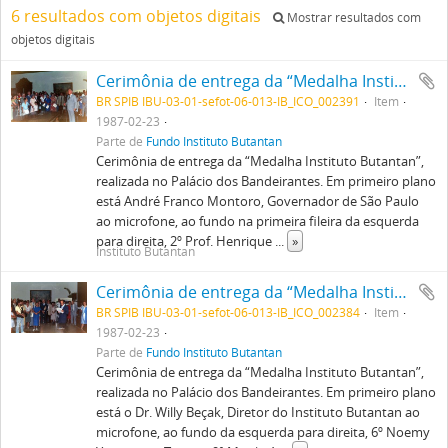
6 resultados com objetos digitais
Mostrar resultados com
objetos digitais
Cerimônia de entrega da “Medalha Instituto Butantan”, realizada no Palácio dos Bandeirantes. Em primeiro plano está André Franco Montoro, Governador de São Paulo ao microfone, ao fundo na primeira fileira da esquerda para direita, 2º Prof. Henrique Moisés Canter, 7º Noemy Yamagushi Tomita, 10º Dr. Murilo A. Soares, 15º Dr. Isaías Raw
BR SPIB IBU-03-01-sefot-06-013-IB_ICO_002391
Item
1987-02-23
Parte de
Fundo Instituto Butantan
Cerimônia de entrega da “Medalha Instituto Butantan”,
realizada no Palácio dos Bandeirantes. Em primeiro plano
está André Franco Montoro, Governador de São Paulo
ao microfone, ao fundo na primeira fileira da esquerda
para direita, 2º Prof. Henrique
...
»
Instituto Butantan
Cerimônia de entrega da “Medalha Instituto Butantan”, realizada no Palácio dos Bandeirantes. Em primeiro plano está o Dr. Willy Beçak, Diretor do Instituto Butantan ao microfone, ao fundo da esquerda para direita, 6º Noemy Yamagushi Tomita, 9º Murilo A. Soares, 10º Dra. Hisako Gondo Higashi, 13º Dr. Isaías Raw.
BR SPIB IBU-03-01-sefot-06-013-IB_ICO_002384
Item
1987-02-23
Parte de
Fundo Instituto Butantan
Cerimônia de entrega da “Medalha Instituto Butantan”,
realizada no Palácio dos Bandeirantes. Em primeiro plano
está o Dr. Willy Beçak, Diretor do Instituto Butantan ao
microfone, ao fundo da esquerda para direita, 6º Noemy