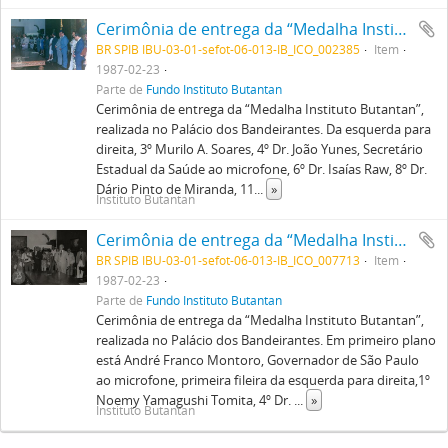
Cerimônia de entrega da “Medalha Instituto Butantan”, realizada no Palácio dos Bandeirantes. Da esquerda para direita, 3º Murilo A. Soares, 4º Dr. João Yunes, Secretário Estadual da Saúde ao microfone, 6º Dr. Isaías Raw, 8º Dr. Dário Pinto de Miranda, 11º André Franco Montoro, Governador de São Paulo, 12º Deputado Estadual Aloysio Nunes, 13º José Aristodemo Pinotti, Secretário Estadual da Educação, 14º Dr. Willy Beçak, Diretor do Instituto Butantan.
BR SPIB IBU-03-01-sefot-06-013-IB_ICO_002385
Item
1987-02-23
Parte de
Fundo Instituto Butantan
Cerimônia de entrega da “Medalha Instituto Butantan”,
realizada no Palácio dos Bandeirantes. Da esquerda para
direita, 3º Murilo A. Soares, 4º Dr. João Yunes, Secretário
Estadual da Saúde ao microfone, 6º Dr. Isaías Raw, 8º Dr.
Dário Pinto de Miranda, 11
...
»
Instituto Butantan
Cerimônia de entrega da “Medalha Instituto Butantan”, realizada no Palácio dos Bandeirantes. Em primeiro plano está André Franco Montoro, Governador de São Paulo ao microfone, primeira fileira da esquerda para direita,1º Noemy Yamagushi Tomita, 4º Dr. Murilo A. Soares, 10º Dr. Isaías Raw, 11º [Dr. Lauro Travassos Filho].
BR SPIB IBU-03-01-sefot-06-013-IB_ICO_007713
Item
1987-02-23
Parte de
Fundo Instituto Butantan
Cerimônia de entrega da “Medalha Instituto Butantan”,
realizada no Palácio dos Bandeirantes. Em primeiro plano
está André Franco Montoro, Governador de São Paulo
ao microfone, primeira fileira da esquerda para direita,1º
Noemy Yamagushi Tomita, 4º Dr.
...
»
Instituto Butantan