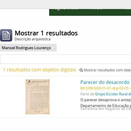
Página inicial
Início
Ace
Mostrar 1 resultados
Descrição arquivística
Manoel Rodrigues Lourenço
1 resultados com objetos digitais
Mostrar resultados com objet
Parecer do desacordo 
BR SPIB GER-01-01-dcp-03-05
Parte de
Grupo Escolar Rural 
O parecer desaprova o antepro
Departamento de Educação pa
Secretaria dos Negócios da Ed