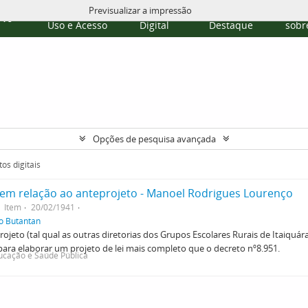
Previsualizar a impressão
Políticas de
Repositório
Temas em
Publi
rvo
Uso e Acesso
Digital
Destaque
sobre
Opções de pesquisa avançada
os digitais
em relação ao anteprojeto - Manoel Rodrigues Lourenço
Item
20/02/1941
do Butantan
jeto (tal qual as outras diretorias dos Grupos Escolares Rurais de Itaiquára
ra elaborar um projeto de lei mais completo que o decreto nº8.951.
ucação e Saúde Pública