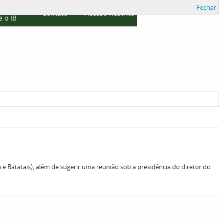
Fechar
cações
Contato
Acesso Restrito
 o IB
 e Batatais), além de sugerir uma reunião sob a presidência do diretor do