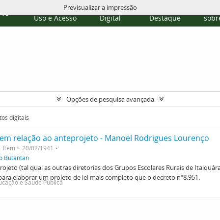
Previsualizar a impressão
Políticas de
Repositório
Temas em
Publi
rvo
Uso e Acesso
Digital
Destaque
sobre
Opções de pesquisa avançada
os digitais
em relação ao anteprojeto - Manoel Rodrigues Lourenço
Item
20/02/1941
do Butantan
jeto (tal qual as outras diretorias dos Grupos Escolares Rurais de Itaiquára
ra elaborar um projeto de lei mais completo que o decreto nº8.951.
ucação e Saúde Pública