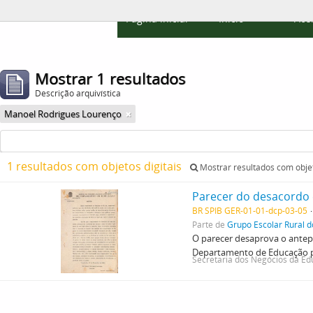
Página inicial
Início
Ace
Mostrar 1 resultados
Descrição arquivística
Manoel Rodrigues Lourenço
1 resultados com objetos digitais
Mostrar resultados com objet
Parecer do desacordo 
BR SPIB GER-01-01-dcp-03-05
Parte de
Grupo Escolar Rural 
O parecer desaprova o antepro
Departamento de Educação pa
Secretaria dos Negócios da Ed