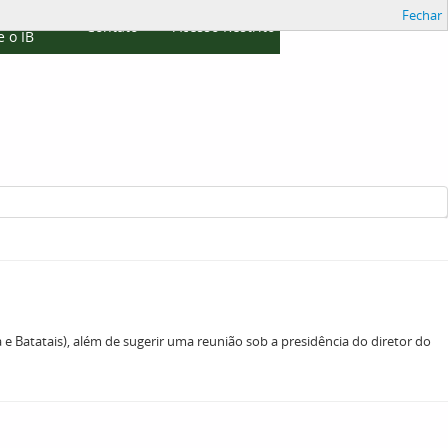
Fechar
cações
Contato
Acesso Restrito
 o IB
 e Batatais), além de sugerir uma reunião sob a presidência do diretor do