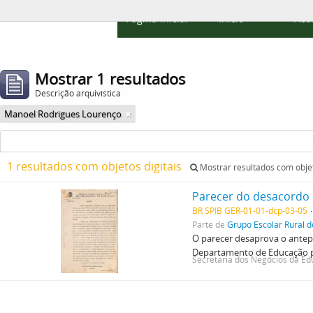
Página inicial
Início
Ace
Mostrar 1 resultados
Descrição arquivística
Manoel Rodrigues Lourenço
1 resultados com objetos digitais
Mostrar resultados com objet
Parecer do desacordo 
BR SPIB GER-01-01-dcp-03-05
Parte de
Grupo Escolar Rural 
O parecer desaprova o antepro
Departamento de Educação pa
Secretaria dos Negócios da Ed