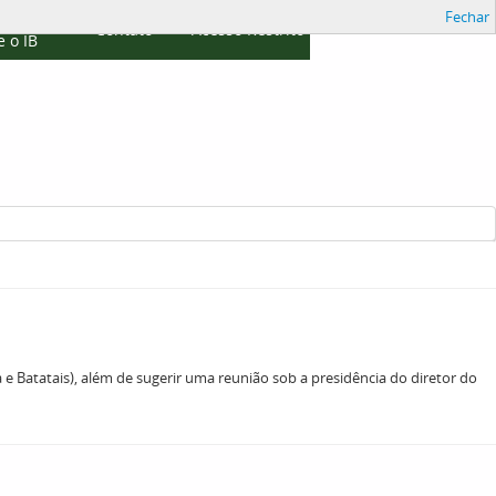
Fechar
cações
Contato
Acesso Restrito
 o IB
 e Batatais), além de sugerir uma reunião sob a presidência do diretor do