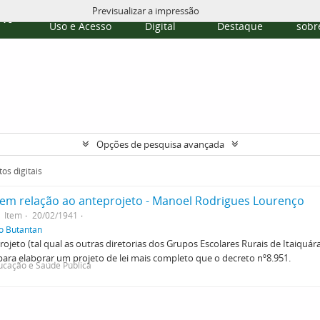
Previsualizar a impressão
Políticas de
Repositório
Temas em
Publi
rvo
Uso e Acesso
Digital
Destaque
sobre
Opções de pesquisa avançada
os digitais
em relação ao anteprojeto - Manoel Rodrigues Lourenço
Item
20/02/1941
do Butantan
jeto (tal qual as outras diretorias dos Grupos Escolares Rurais de Itaiquára
ra elaborar um projeto de lei mais completo que o decreto nº8.951.
ucação e Saúde Pública