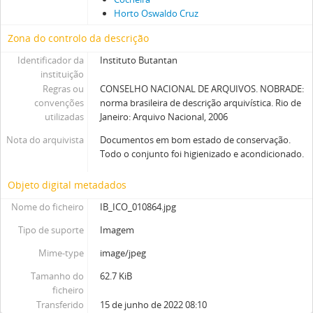
Horto Oswaldo Cruz
Zona do controlo da descrição
Identificador da
Instituto Butantan
instituição
Regras ou
CONSELHO NACIONAL DE ARQUIVOS. NOBRADE:
convenções
norma brasileira de descrição arquivística. Rio de
utilizadas
Janeiro: Arquivo Nacional, 2006
Nota do arquivista
Documentos em bom estado de conservação.
Todo o conjunto foi higienizado e acondicionado.
Objeto digital metadados
Nome do ficheiro
IB_ICO_010864.jpg
Tipo de suporte
Imagem
Mime-type
image/jpeg
Tamanho do
62.7 KiB
ficheiro
Transferido
15 de junho de 2022 08:10