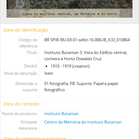
Zona de identificação
Código de
BR SPIB IBU-03-01-sefot-16-006-IB_ICO_010864
referência
Título
Instituto Butantan 3. Vista do Edifício central,
cocheira e Horto Oswaldo Cruz
Data(s)
1910 - 1919 (creation)
Nível de descrição
Item
Dimensão e
01 fotografia, PB. Suporte: Papel e papel
suporte
fotográfico.
Zona do contexto
Nome do produtor
Instituto Butantan
Entidade
Centro de Memória do Instituto Butantan
detentora
Zona do conteúdo e estrutura