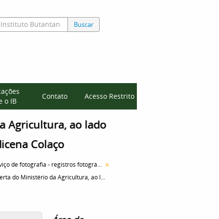
Buscar
cações
Contato
Acesso Restrito
 o IB
a Agricultura, ao lado
dicena Colaço
Serviço de fotografia - registros fotográficos
Oferta do Ministério da Agricultura, ao lado direito da Profa. Noêmia Saraiva, Profa. Laudicena Colaço