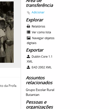
Área de
transferência
Adicionar
Explorar
Relatórios
Ver como lista
Navegar objetos
digitais
Exportar
Dublin Core 1.1
XML
EAD 2002 XML
Assuntos
relacionados
ito da Profa.
Grupo Escolar Rural
Butantan
Pessoas e
organizações