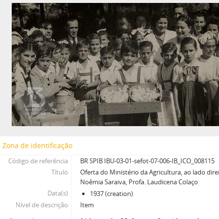
Zona de identificação
Código de referência
BR SPIB IBU-03-01-sefot-07-006-IB_ICO_008115
Título
Oferta do Ministério da Agricultura, ao lado dire
Noêmia Saraiva, Profa. Laudicena Colaço
Data(s)
1937 (creation)
Nível de descrição
Item