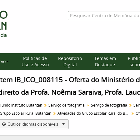
Políticas de
Repositório
Temas em
Publi
rvo
Uso e Acesso
Digital
Destaque
sobre
Item IB_ICO_008115 - Oferta do Ministério d
direito da Profa. Noêmia Saraiva, Profa. Lau
Fundo Instituto Butantan
Serviço de fotografia
Serviço de fotografia
Grupo Escolar Rural Butantan
Atividades do Grupo Escolar Rural do Butantan
Outros idiomas disponíveis