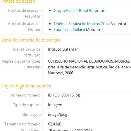
Pontos de acesso
Pontos de acesso -
Grupo Escolar Rural Butantan
Assuntos
Pontos de acesso -
Noêmia Saraiva de Mattos Cruz
(Assunto)
Nomes
Laudicena Collaço
(Assunto)
Zona do controlo da descrição
Identificador da
Intituto Butantan
instituição
Regras ou convenções
CONSELHO NACIONAL DE ARQUIVOS. NOBRADE
utilizadas
brasileira de descrição arquivística. Rio de Janei
Nacional, 2006
Objeto digital metadados
Nome do ficheiro
IB_ICO_008115.jpg
Tipo de suporte
Imagem
Mime-type
image/jpeg
Tamanho do ficheiro
62.4 KiB
Transferido
15 de junho de 2022 07:24