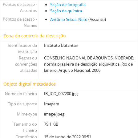
Pontos de acesso -
Seção de fotografia
Assuntos
Seção de química
Pontos de acesso -
Antônio Seixas Neto
(Assunto)
Nomes
Zona do controlo da descrição
Identificador da
Instituto Butantan
instituição
Regras ou
CONSELHO NACIONAL DE ARQUIVOS. NOBRADE:
convenções
norma brasileira de descrição arquivística. Rio de
utilizadas
Janeiro: Arquivo Nacional, 2006
Objeto digital metadados
Nome do ficheiro
IB_ICO_007200.jpg
Tipo de suporte
Imagem
Mime-type
image/jpeg
Tamanho do
79.1 KiB
ficheiro
Transferido
15 de junho de 2022 06:51