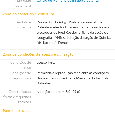
Entidade
Centro de Memória do Instituto Butantan
detentora
Zona do conteúdo e estrutura
Âmbito e
Página 398 do Artigo Pratical vacuum -tube
conteúdo
Potentiometer for Ph measuremente with glass
electrodes de Fred Rosebury, ficha da seção de
fotografia n°446, solicitação da seção de Química
(dr. Taborda). Frente
Zona de condições de acesso e utilização
Condições de
acesso livre.
acesso
Condiçoes de
Permitida a reprodução mediante as condições
reprodução
das normas do Centro de Memória do Instituto
Butantan.
Características
Notação anterior: IB.01.09 (f)
físicas e requisitos
técnicos
Pontos de acesso