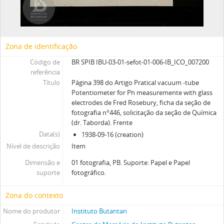
Zona de identificação
Código de
BR SPIB IBU-03-01-sefot-01-006-IB_ICO_007200
referência
Título
Página 398 do Artigo Pratical vacuum -tube
Potentiometer for Ph measuremente with glass
electrodes de Fred Rosebury, ficha da seção de
fotografia n°446, solicitação da seção de Química
(dr. Taborda). Frente
Data(s)
1938-09-16 (creation)
Nível de descrição
Item
Dimensão e
01 fotografia, PB. Suporte: Papel e Papel
suporte
fotográfico.
Zona do contexto
Nome do produtor
Instituto Butantan