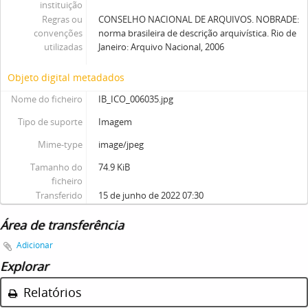
instituição
Regras ou
CONSELHO NACIONAL DE ARQUIVOS. NOBRADE:
convenções
norma brasileira de descrição arquivística. Rio de
utilizadas
Janeiro: Arquivo Nacional, 2006
Objeto digital metadados
Nome do ficheiro
IB_ICO_006035.jpg
Tipo de suporte
Imagem
Mime-type
image/jpeg
Tamanho do
74.9 KiB
ficheiro
Transferido
15 de junho de 2022 07:30
Área de transferência
Adicionar
Explorar
Relatórios