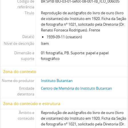
Código de
BR SPIB IBU-03-01-sefot-08-001-IB_ICO_006035
referência
Título
Reprodução de autógrafos do livro de ouro (livro
de visitantes) do Instituto em 1920. Ficha da Seção
de fotografia nº 1021, solicitado pela Diretoria (Dr.
Renato Fonseca Rodrigues). Frente
Data(s)
1939-09-11 (creation)
Nível de descrição
Item
Dimensão e
01 fotografia, PB. Suporte: papel e papel
suporte
fotográfico
Zona do contexto
Nome do produtor
Instituto Butantan
Entidade
Centro de Memória do Instituto Butantan
detentora
Zona do conteúdo e estrutura
Âmbito e
Reprodução de autógrafos do livro de ouro (livro
conteúdo
de visitantes) do Instituto em 1920. Ficha da Seção
de fotografia nº 1021, solicitado pela Diretoria (Dr.