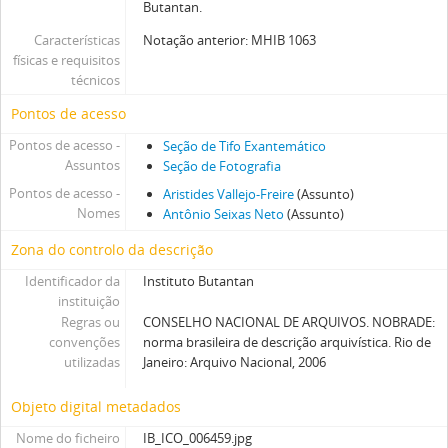
Butantan.
Características
Notação anterior: MHIB 1063
físicas e requisitos
técnicos
Pontos de acesso
Pontos de acesso -
Seção de Tifo Exantemático
Assuntos
Seção de Fotografia
Pontos de acesso -
Aristides Vallejo-Freire
(Assunto)
Nomes
Antônio Seixas Neto
(Assunto)
Zona do controlo da descrição
Identificador da
Instituto Butantan
instituição
Regras ou
CONSELHO NACIONAL DE ARQUIVOS. NOBRADE:
convenções
norma brasileira de descrição arquivística. Rio de
utilizadas
Janeiro: Arquivo Nacional, 2006
Objeto digital metadados
Nome do ficheiro
IB_ICO_006459.jpg