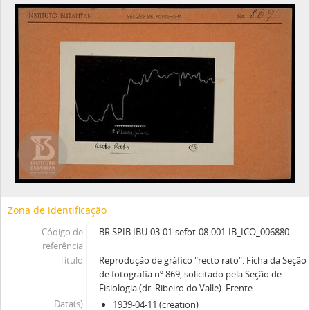
Zona de identificação
Código de
BR SPIB IBU-03-01-sefot-08-001-IB_ICO_006880
referência
Título
Reprodução de gráfico "recto rato". Ficha da Seção
de fotografia nº 869, solicitado pela Seção de
Fisiologia (dr. Ribeiro do Valle). Frente
Data(s)
1939-04-11 (creation)