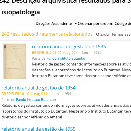
242 Descrição arquivística resultados para 
Fisiopatologia
Direção:
Ascendente
Ordenar por ordem:
Código de
242 resultados diretamente relacionados
Excluir termos esp
relatório anual de gestão de 1935
BR SPIB IBU-01-01-reag-024
Item
1935
Parte de
Fundo Instituto Butantan
Relatório de gestão contendo informações sobre as ativi
das seções e laboratórios do Instituto do Butantan. Nest
Instituto Butantan teve como diretor o senhor Afrânio d
relatório anual de gestão de 1954
BR SPIB IBU-01-01-reag-041
Item
1954
Parte de
Fundo Instituto Butantan
Relatório de gestão contendo informações sobre as atividades anuais das 
laboratórios do Instituto do Butantan. Neste ano o Instituto Butantan te
diretor o senhor Afrânio do Amaral
relatório anual de gestão de 1955