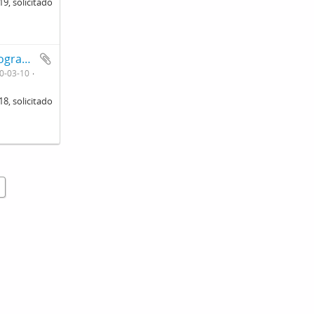
9, solicitado
reprodução de gráfico. Ficha da seção de fotografia nº 1218, solicitado pela Seção de Fisiopatologia (Dr. Ribeiro do Valle). Frente
0-03-10
8, solicitado