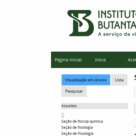
Página inicial
Início
Ace
Visualização em árvore
Lista
Pesquisar
Assuntos
...
Seção de físicop química
Seção de fisiologia
Seção de Fisiologia