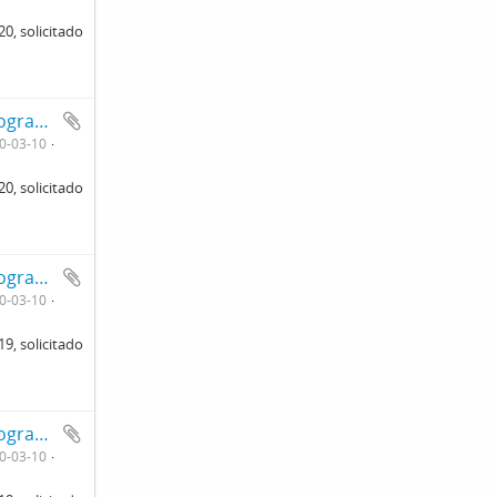
0, solicitado
reprodução de gráfico. Ficha da seção de fotografia nº 1220, solicitado pela Seção de Fisiopatologia (Dr. Ribeiro do Valle). Verso
0-03-10
0, solicitado
reprodução de gráfico. Ficha da seção de fotografia nº 1219, solicitado pela Seção de Fisiopatologia (Dr. Ribeiro do Valle). Frente
0-03-10
9, solicitado
reprodução de gráfico. Ficha da seção de fotografia nº 1219, solicitado pela Seção de Fisiopatologia (Dr. Ribeiro do Valle). Verso
0-03-10