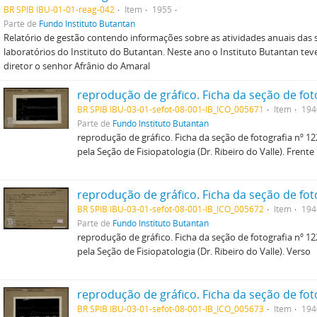
BR SPIB IBU-01-01-reag-042
Item
1955
Parte de
Fundo Instituto Butantan
Relatório de gestão contendo informações sobre as atividades anuais das 
laboratórios do Instituto do Butantan. Neste ano o Instituto Butantan te
diretor o senhor Afrânio do Amaral
BR SPIB IBU-03-01-sefot-08-001-IB_ICO_005671
Item
194
Parte de
Fundo Instituto Butantan
reprodução de gráfico. Ficha da seção de fotografia nº 122
pela Seção de Fisiopatologia (Dr. Ribeiro do Valle). Frente
BR SPIB IBU-03-01-sefot-08-001-IB_ICO_005672
Item
194
Parte de
Fundo Instituto Butantan
reprodução de gráfico. Ficha da seção de fotografia nº 122
pela Seção de Fisiopatologia (Dr. Ribeiro do Valle). Verso
BR SPIB IBU-03-01-sefot-08-001-IB_ICO_005673
Item
194