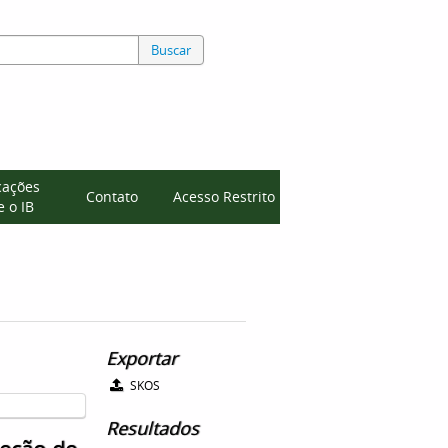
Buscar
cações
Contato
Acesso Restrito
 o IB
Exportar
SKOS
Resultados