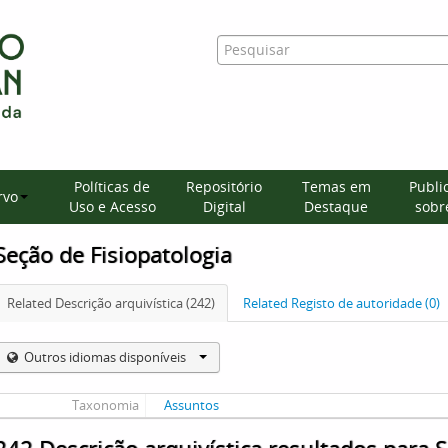
Políticas de
Repositório
Temas em
Publi
rvo
Uso e Acesso
Digital
Destaque
sobre
Seção de Fisiopatologia
Related Descrição arquivística (242)
Related Registo de autoridade (0)
Outros idiomas disponíveis
Taxonomia
Assuntos