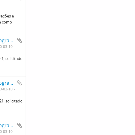
seções e
ve como
reprodução de gráfico. Ficha da seção de fotografia nº 1221, solicitado pela Seção de Fisiopatologia (Dr. Ribeiro do Valle). Frente
0-03-10
1, solicitado
reprodução de gráfico. Ficha da seção de fotografia nº 1221, solicitado pela Seção de Fisiopatologia (Dr. Ribeiro do Valle). Verso
0-03-10
1, solicitado
reprodução de gráfico. Ficha da seção de fotografia nº 1220, solicitado pela Seção de Fisiopatologia (Dr. Ribeiro do Valle). Frente
0-03-10