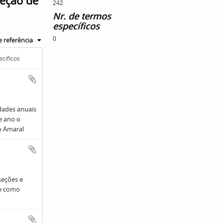
Seção de
242
Nr. de termos
específicos
0
 referência
ecíficos
dades anuais
e ano o
o Amaral
seções e
ve como