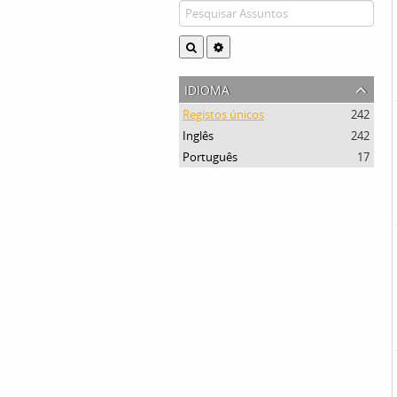
idioma
Registos únicos
242
Inglês
242
Português
17