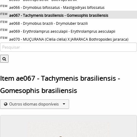
ITEM
ae066 - Drymobius bifossatus - Mastigodryas bifossatus
ITEM
ae067 - Tachymenis brasiliensis - Gomesophis brasiliensis
ITEM
ae068 - Drymobius brazili - Drymoluber brazili
ITEM
ae069 - Erythrolamprus aesculapii - Erythrolamprus aesculapii
ITEM
ae070 - MUÇURANA (Clélia clélia) X JARARACA Bothropoides jararaca)
Item ae067 - Tachymenis brasiliensis -
Gomesophis brasiliensis
Outros idiomas disponíveis