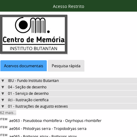
Acesso Restrito
Acervos documentais
Pesquisa rápida
IBU - Fundo Instituto Butantan
04 - Seção de desenho
01 - Serviço de desenho
ilci - Ilustração científica
01 - Ilustrações de augusto esteves
62 mais...
ITEM
ae063 - Pseudoboa rhombifera - Oxyrhopus rhombifer
ITEM
ae064 - Philodryas serra - Tropidodryas serra
ITEM
ae065 - Bothrops atrox - Bothrops atrox