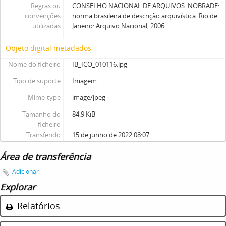
Regras ou
CONSELHO NACIONAL DE ARQUIVOS. NOBRADE:
convenções
norma brasileira de descrição arquivística. Rio de
utilizadas
Janeiro: Arquivo Nacional, 2006
Objeto digital metadados
Nome do ficheiro
IB_ICO_010116.jpg
Tipo de suporte
Imagem
Mime-type
image/jpeg
Tamanho do
84.9 KiB
ficheiro
Transferido
15 de junho de 2022 08:07
Área de transferência
Adicionar
Explorar
Relatórios