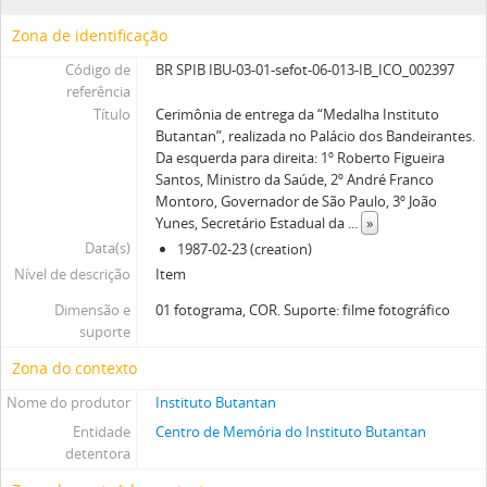
Zona de identificação
Código de
BR SPIB IBU-03-01-sefot-06-013-IB_ICO_002397
referência
Título
Cerimônia de entrega da “Medalha Instituto
Butantan”, realizada no Palácio dos Bandeirantes.
Da esquerda para direita: 1º Roberto Figueira
Santos, Ministro da Saúde, 2º André Franco
Montoro, Governador de São Paulo, 3º João
Yunes, Secretário Estadual da
...
»
Data(s)
1987-02-23 (creation)
Nível de descrição
Item
Dimensão e
01 fotograma, COR. Suporte: filme fotográfico
suporte
Zona do contexto
Nome do produtor
Instituto Butantan
Entidade
Centro de Memória do Instituto Butantan
detentora