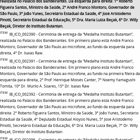
realizada no Palácio dos Bandeirantes. Da esquerda para direita: 1º Roberto
Figueira Santos, Ministro da Saúde, 2º André Franco Montoro, Governador de
São Paulo, 3º João Yunes, Secretário Estadual da Saúde, 4º José Aristodemo
Pinotti, Secretário Estadual da Educação, 5º Dra. Maria Luiza Beçak, 6º Dr. Willy
Beçak, Diretor do Instituto Butantan.
ITEM
IB_ICO_002390 - Cerimônia de entrega da “Medalha Instituto Butantan”,
realizada no Palácio dos Bandeirantes. Em primeiro plano está André Franco
Montoro, Governador de São Paulo ao microfone, ao fundo da esquerda para
direita, 4º Dr. Isaías Raw.
ITEM
IB_ICO_002391 - Cerimônia de entrega da “Medalha Instituto Butantan”,
realizada no Palácio dos Bandeirantes. Em primeiro plano está André Franco
Montoro, Governador de São Paulo ao microfone, ao fundo na primeira fileira da
esquerda para direita, 2º Prof. Henrique Moisés Canter, 7º Noemy Yamagushi
Tomita, 10º Dr. Murilo A. Soares, 15º Dr. Isaías Raw
ITEM
IB_ICO_002392 - Cerimônia de entrega da “Medalha Instituto Butantan”,
realizada no Palácio dos Bandeirantes. Em primeiro plano está André Franco
Montoro, Governador de São Paulo ao microfone, ao fundo da esquerda para
direita: 2º Roberto Figueira Santos, Ministro da Saúde, 3º João Yunes, Secretário
Estadual da Saúde, 4º Deputado Estadual Aloysio Nunes, 5º José Aristodemo
Pinotti, Secretário Estadual da Educação, 6º Dra. Maria Luiza Beçak, 7º Dr. Willy
Beçak, Diretor do Instituto Butantan.
ITEM
IB_ICO_002396 - Cerimônia de entrega da “Medalha Instituto Butantan”,