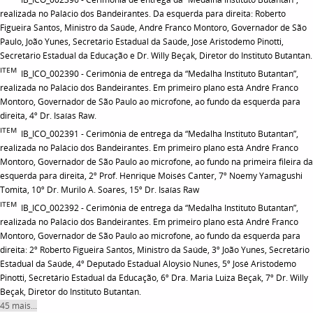
realizada no Palácio dos Bandeirantes. Da esquerda para direita: Roberto
Figueira Santos, Ministro da Saúde, André Franco Montoro, Governador de São
Paulo, João Yunes, Secretário Estadual da Saúde, José Aristodemo Pinotti,
Secretário Estadual da Educação e Dr. Willy Beçak, Diretor do Instituto Butantan.
ITEM
IB_ICO_002390 - Cerimônia de entrega da “Medalha Instituto Butantan”,
realizada no Palácio dos Bandeirantes. Em primeiro plano está André Franco
Montoro, Governador de São Paulo ao microfone, ao fundo da esquerda para
direita, 4º Dr. Isaías Raw.
ITEM
IB_ICO_002391 - Cerimônia de entrega da “Medalha Instituto Butantan”,
realizada no Palácio dos Bandeirantes. Em primeiro plano está André Franco
Montoro, Governador de São Paulo ao microfone, ao fundo na primeira fileira da
esquerda para direita, 2º Prof. Henrique Moisés Canter, 7º Noemy Yamagushi
Tomita, 10º Dr. Murilo A. Soares, 15º Dr. Isaías Raw
ITEM
IB_ICO_002392 - Cerimônia de entrega da “Medalha Instituto Butantan”,
realizada no Palácio dos Bandeirantes. Em primeiro plano está André Franco
Montoro, Governador de São Paulo ao microfone, ao fundo da esquerda para
direita: 2º Roberto Figueira Santos, Ministro da Saúde, 3º João Yunes, Secretário
Estadual da Saúde, 4º Deputado Estadual Aloysio Nunes, 5º José Aristodemo
Pinotti, Secretário Estadual da Educação, 6º Dra. Maria Luiza Beçak, 7º Dr. Willy
Beçak, Diretor do Instituto Butantan.
45 mais...