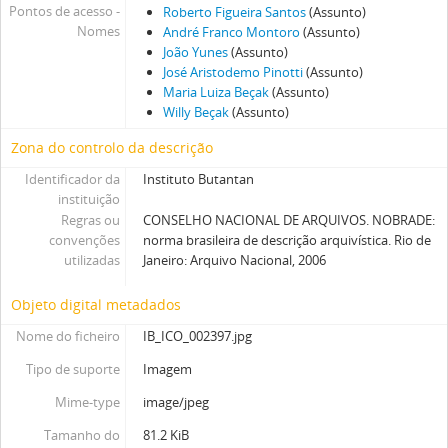
Pontos de acesso -
Roberto Figueira Santos
(Assunto)
Nomes
André Franco Montoro
(Assunto)
João Yunes
(Assunto)
José Aristodemo Pinotti
(Assunto)
Maria Luiza Beçak
(Assunto)
Willy Beçak
(Assunto)
Zona do controlo da descrição
Identificador da
Instituto Butantan
instituição
Regras ou
CONSELHO NACIONAL DE ARQUIVOS. NOBRADE:
convenções
norma brasileira de descrição arquivística. Rio de
utilizadas
Janeiro: Arquivo Nacional, 2006
Objeto digital metadados
Nome do ficheiro
IB_ICO_002397.jpg
Tipo de suporte
Imagem
Mime-type
image/jpeg
Tamanho do
81.2 KiB