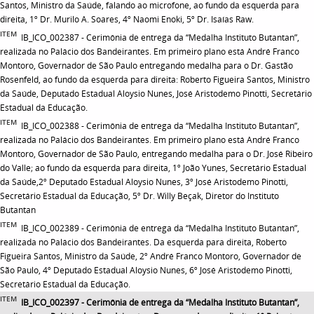
Santos, Ministro da Saúde, falando ao microfone, ao fundo da esquerda para
direita, 1º Dr. Murilo A. Soares, 4º Naomi Enoki, 5º Dr. Isaías Raw.
ITEM
IB_ICO_002387 - Cerimônia de entrega da “Medalha Instituto Butantan”,
realizada no Palácio dos Bandeirantes. Em primeiro plano está André Franco
Montoro, Governador de São Paulo entregando medalha para o Dr. Gastão
Rosenfeld, ao fundo da esquerda para direita: Roberto Figueira Santos, Ministro
da Saúde, Deputado Estadual Aloysio Nunes, José Aristodemo Pinotti, Secretário
Estadual da Educação.
ITEM
IB_ICO_002388 - Cerimônia de entrega da “Medalha Instituto Butantan”,
realizada no Palácio dos Bandeirantes. Em primeiro plano está André Franco
Montoro, Governador de São Paulo, entregando medalha para o Dr. José Ribeiro
do Valle; ao fundo da esquerda para direita, 1º João Yunes, Secretário Estadual
da Saúde,2º Deputado Estadual Aloysio Nunes, 3º José Aristodemo Pinotti,
Secretário Estadual da Educação, 5º Dr. Willy Beçak, Diretor do Instituto
Butantan
ITEM
IB_ICO_002389 - Cerimônia de entrega da “Medalha Instituto Butantan”,
realizada no Palácio dos Bandeirantes. Da esquerda para direita, Roberto
Figueira Santos, Ministro da Saúde, 2º André Franco Montoro, Governador de
São Paulo, 4º Deputado Estadual Aloysio Nunes, 6º José Aristodemo Pinotti,
Secretário Estadual da Educação.
ITEM
IB_ICO_002397 - Cerimônia de entrega da “Medalha Instituto Butantan”,