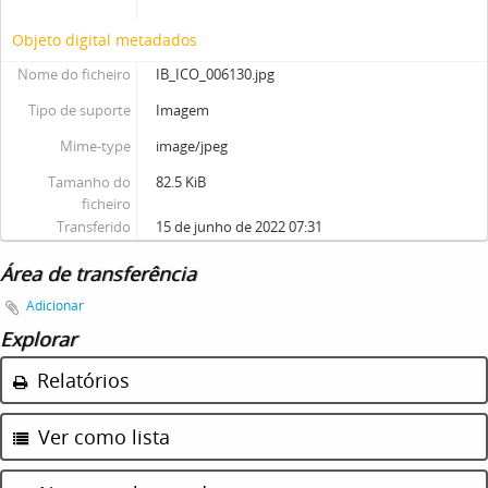
Objeto digital metadados
Nome do ficheiro
IB_ICO_006130.jpg
Tipo de suporte
Imagem
Mime-type
image/jpeg
Tamanho do
82.5 KiB
ficheiro
Transferido
15 de junho de 2022 07:31
Área de transferência
Adicionar
Explorar
Relatórios
Ver como lista