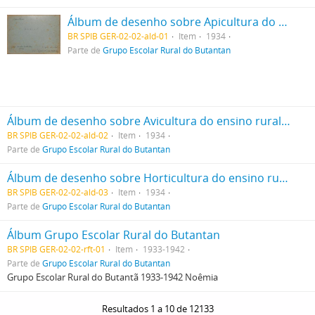
Álbum de desenho sobre Apicultura do ensino rural do 3º grau masculino do Grupo Escolar do Butantan (Prof. Noêmia Saraiva Matos Cruz)
BR SPIB GER-02-02-ald-01
Item
1934
Parte de
Grupo Escolar Rural do Butantan
Álbum de desenho sobre Avicultura do ensino rural do 3º grau, produzidos por Paulo Carrilho Soares, Francisco Gonsalez e João Fernandes (Profº Noêmia Saraiva)
BR SPIB GER-02-02-ald-02
Item
1934
Parte de
Grupo Escolar Rural do Butantan
Álbum de desenho sobre Horticultura do ensino rural do 3º grau masculino do Grupo Escolar Rural do Butantan (Profº Noêmia Saraiva Matos Cruz)
BR SPIB GER-02-02-ald-03
Item
1934
Parte de
Grupo Escolar Rural do Butantan
Álbum Grupo Escolar Rural do Butantan
BR SPIB GER-02-02-rft-01
Item
1933-1942
Parte de
Grupo Escolar Rural do Butantan
Grupo Escolar Rural do Butantã 1933-1942 Noêmia
Resultados 1 a 10 de 12133