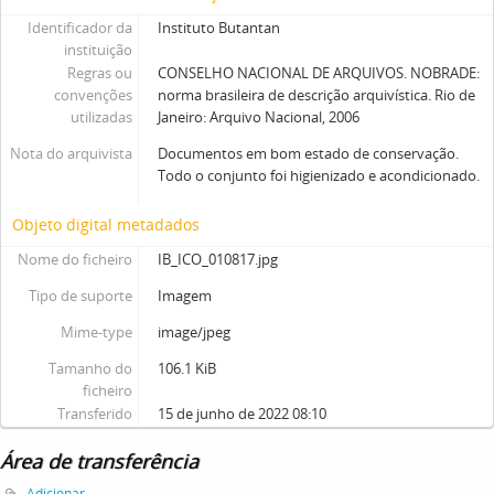
Identificador da
Instituto Butantan
instituição
Regras ou
CONSELHO NACIONAL DE ARQUIVOS. NOBRADE:
convenções
norma brasileira de descrição arquivística. Rio de
utilizadas
Janeiro: Arquivo Nacional, 2006
Nota do arquivista
Documentos em bom estado de conservação.
Todo o conjunto foi higienizado e acondicionado.
Objeto digital metadados
Nome do ficheiro
IB_ICO_010817.jpg
Tipo de suporte
Imagem
Mime-type
image/jpeg
Tamanho do
106.1 KiB
ficheiro
Transferido
15 de junho de 2022 08:10
Área de transferência
Adicionar