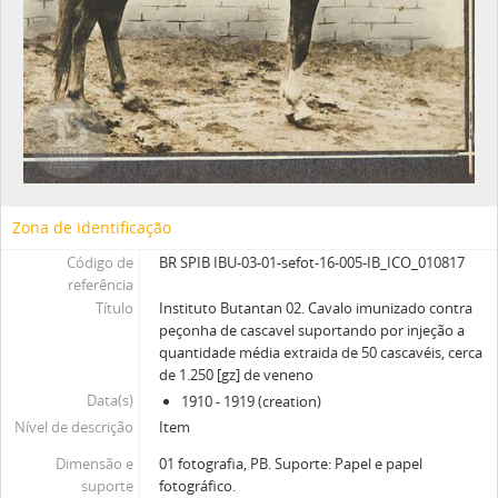
Zona de identificação
Código de
BR SPIB IBU-03-01-sefot-16-005-IB_ICO_010817
referência
Título
Instituto Butantan 02. Cavalo imunizado contra
peçonha de cascavel suportando por injeção a
quantidade média extraida de 50 cascavéis, cerca
de 1.250 [gz] de veneno
Data(s)
1910 - 1919 (creation)
Nível de descrição
Item
Dimensão e
01 fotografia, PB. Suporte: Papel e papel
suporte
fotográfico.