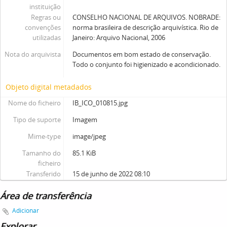
instituição
Regras ou
CONSELHO NACIONAL DE ARQUIVOS. NOBRADE:
convenções
norma brasileira de descrição arquivística. Rio de
utilizadas
Janeiro: Arquivo Nacional, 2006
Nota do arquivista
Documentos em bom estado de conservação.
Todo o conjunto foi higienizado e acondicionado.
Objeto digital metadados
Nome do ficheiro
IB_ICO_010815.jpg
Tipo de suporte
Imagem
Mime-type
image/jpeg
Tamanho do
85.1 KiB
ficheiro
Transferido
15 de junho de 2022 08:10
Área de transferência
Adicionar
Explorar