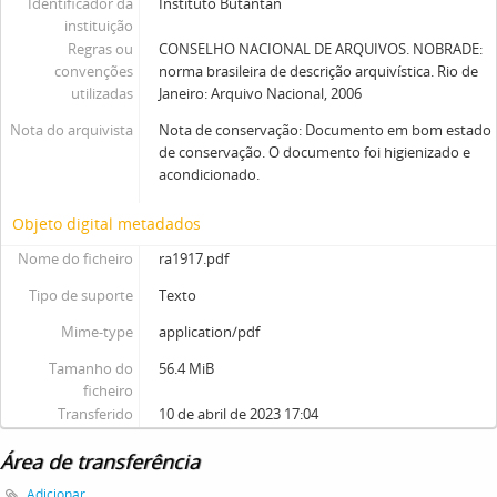
Identificador da
Instituto Butantan
instituição
Regras ou
CONSELHO NACIONAL DE ARQUIVOS. NOBRADE:
convenções
norma brasileira de descrição arquivística. Rio de
utilizadas
Janeiro: Arquivo Nacional, 2006
Nota do arquivista
Nota de conservação: Documento em bom estado
de conservação. O documento foi higienizado e
acondicionado.
Objeto digital metadados
Nome do ficheiro
ra1917.pdf
Tipo de suporte
Texto
Mime-type
application/pdf
Tamanho do
56.4 MiB
ficheiro
Transferido
10 de abril de 2023 17:04
Área de transferência
Adicionar