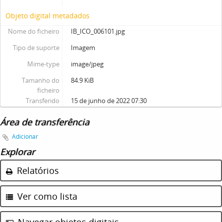
Objeto digital metadados
Nome do ficheiro
IB_ICO_006101.jpg
Tipo de suporte
Imagem
Mime-type
image/jpeg
Tamanho do
84.9 KiB
ficheiro
Transferido
15 de junho de 2022 07:30
Área de transferência
Adicionar
Explorar
Relatórios
Ver como lista
Navegar objetos digitais