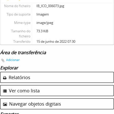
Nome do ficheiro
IB_ICO_006073.jpg
Tipo de suporte
Imagem
Mime-type
image/jpeg
Tamanho do
73.3 KiB
ficheiro
Transferido
15 de junho de 2022 07:30
Área de transferência
Adicionar
Explorar
Relatórios
Ver como lista
Navegar objetos digitais
Exportar