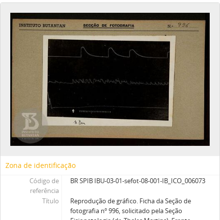
Zona de identificação
Código de
BR SPIB IBU-03-01-sefot-08-001-IB_ICO_006073
referência
Título
Reprodução de gráfico. Ficha da Seção de
fotografia nº 996, solicitado pela Seção