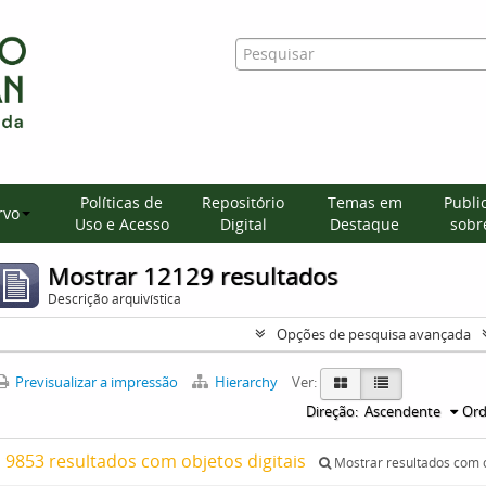
Políticas de
Repositório
Temas em
Publi
rvo
Uso e Acesso
Digital
Destaque
sobre
Mostrar 12129 resultados
Descrição arquivística
Opções de pesquisa avançada
Previsualizar a impressão
Hierarchy
Ver:
Direção:
Ascendente
Ord
9853 resultados com objetos digitais
Mostrar resultados com o