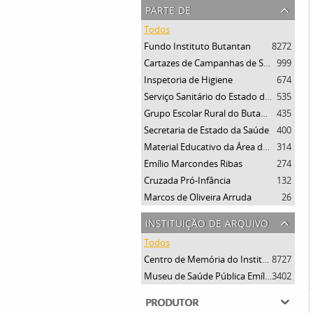
parte de
Todos
Fundo Instituto Butantan
8272
Cartazes de Campanhas de Saúde
999
Inspetoria de Higiene
674
Serviço Sanitário do Estado de São Paulo
535
Grupo Escolar Rural do Butantan
435
Secretaria de Estado da Saúde
400
Material Educativo da Área da Saúde
314
Emílio Marcondes Ribas
274
Cruzada Pró-Infância
132
Marcos de Oliveira Arruda
26
instituição de arquivo
Todos
Centro de Memória do Instituto Butantan
8727
Museu de Saúde Pública Emílio Ribas
3402
produtor