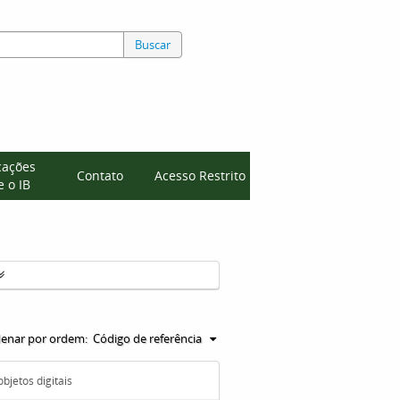
Buscar
cações
Contato
Acesso Restrito
 o IB
enar por ordem:
Código de referência
bjetos digitais