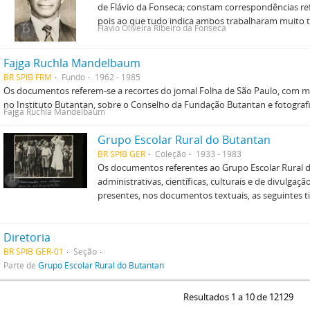
de Flávio da Fonseca; constam correspondências ref
pois ao que tudo indica ambos trabalharam muito 
Flávio Oliveira Ribeiro da Fonseca
Fajga Ruchla Mandelbaum
BR SPIB FRM
Fundo
1962 - 1985
Os documentos referem-se a recortes do jornal Folha de São Paulo, com m
no Instituto Butantan, sobre o Conselho da Fundação Butantan e fotografi
Fajga Ruchla Mandelbaum
Grupo Escolar Rural do Butantan
BR SPIB GER
Coleção
1933 - 1983
Os documentos referentes ao Grupo Escolar Rural
administrativas, científicas, culturais e de divulga
presentes, nos documentos textuais, as seguintes ti
Diretoria
BR SPIB GER-01
Seção
Parte de
Grupo Escolar Rural do Butantan
Resultados 1 a 10 de 12129