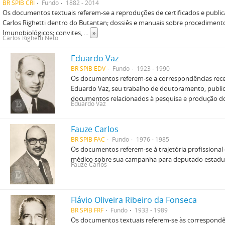
BR SPIB CRI
Fundo
1882 - 2014
Os documentos textuais referem-se a reproduções de certificados e publica
Carlos Righetti dentro do Butantan; dossiês e manuais sobre procediment
Imunobiológicos; convites,
...
»
Carlos Righetti Neto
Eduardo Vaz
BR SPIB EDV
Fundo
1923 - 1990
Os documentos referem-se a correspondências receb
Eduardo Vaz, seu trabalho de doutoramento, publica
documentos relacionados à pesquisa e produção do l
Eduardo Vaz
Fauze Carlos
BR SPIB FAC
Fundo
1976 - 1985
Os documentos referem-se à trajetória profissional 
médico sobre sua campanha para deputado estadua
Fauze Carlos
Flávio Oliveira Ribeiro da Fonseca
BR SPIB FRF
Fundo
1933 - 1989
Os documentos textuais referem-se às correspondên