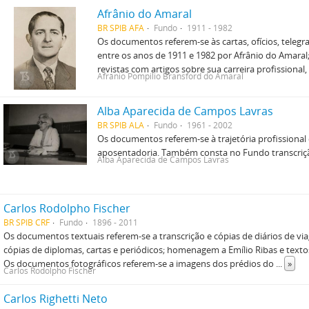
Afrânio do Amaral
BR SPIB AFA
Fundo
1911 - 1982
Os documentos referem-se às cartas, ofícios, telegr
entre os anos de 1911 e 1982 por Afrânio do Amaral;
revistas com artigos sobre sua carreira profissional, 
Afrânio Pompilio Bransford do Amaral
Alba Aparecida de Campos Lavras
BR SPIB ALA
Fundo
1961 - 2002
Os documentos referem-se à trajetória profissional
aposentadoria. Também consta no Fundo transcriç
Alba Aparecida de Campos Lavras
Carlos Rodolpho Fischer
BR SPIB CRF
Fundo
1896 - 2011
Os documentos textuais referem-se a transcrição e cópias de diários de v
cópias de diplomas, cartas e periódicos; homenagem a Emílio Ribas e texto
Os documentos fotográficos referem-se a imagens dos prédios do
...
»
Carlos Rodolpho Fischer
Carlos Righetti Neto